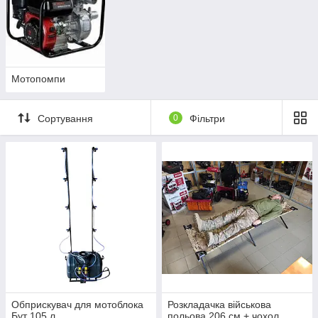
Мотопомпи
Сортування
0
Фільтри
Обприскувач для мотоблока
Розкладачка військова
Бут 105 л
польова 206 см + чохол