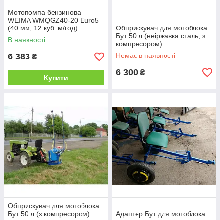
Мотопомпа бензинова
WEIMA WMQGZ40-20 Euro5
(40 мм, 12 куб. м/год)
Обприскувач для мотоблока
Бут 50 л (неіржавка сталь, з
В наявності
компресором)
6 383
Немає в наявності
₴
6 300
₴
Купити
Обприскувач для мотоблока
Бут 50 л (з компресором)
Адаптер Бут для мотоблока