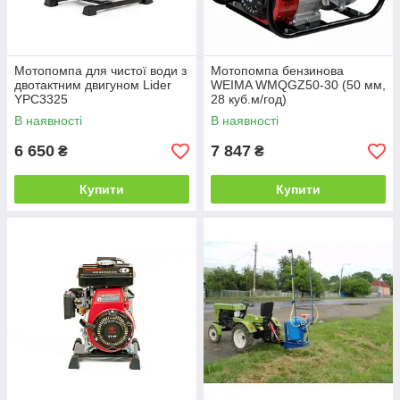
Мотопомпа для чистої води з
Мотопомпа бензинова
двотактним двигуном Lider
WEIMA WMQGZ50-30 (50 мм,
YPC3325
28 куб.м/год)
В наявності
В наявності
6 650
7 847
₴
₴
Купити
Купити