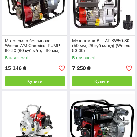
Мотопомпа бензинова
Мотопомпа BULAT BW50-30
Weima WM Chemical PUMP
(50 мм, 28 куб.м/год) (Weima
80-30 (60 куб.м/год, 80 мм,
50-30)
для агресивної рідини)
В наявності
В наявності
15 146
7 250
₴
₴
Купити
Купити